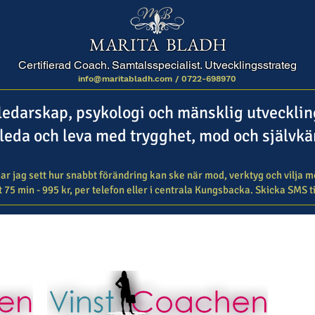
MARITA BLADH
Certifierad Coach. Samtalsspecialist. Utvecklingsstrateg
info@maritabladh.com /
0722-698970
ledarskap, psykologi och mänsklig utveckli
 leda och leva med trygghet, mod och själv
ar jag sett hur snabbt förändring kan ske när mod, verktyg och vilja mö
 75 min - 995 kr, per telefon eller i centrala Kungsbacka. Skicka SMS ti