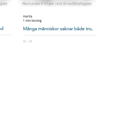
marita
1 min läsning
nd
Många människor saknar både tro,
hopp och inriktning i livet - med en
stark vision får du dem att fö
gar" efter
sitt budskap -
HEM > Hej Företagare! Välkommen till denna serie med
mycket korta företagstips som du kan omsätta direkt för
att få fler kunder, högre...