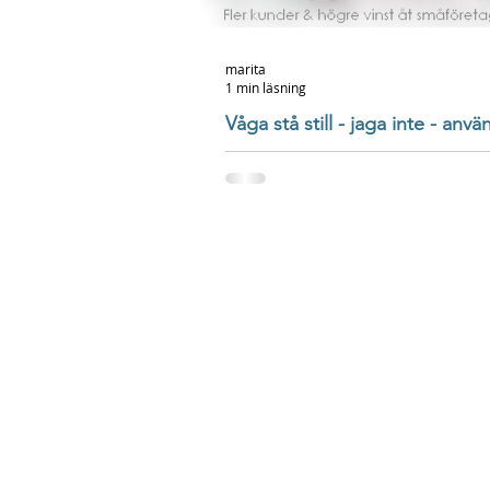
marita
1 min läsning
Våga stå still - jaga inte - anvä
"Attraktionsmarknadsföring"
Har du sett att många andra företagare "ja
sina kunder? Tänk att kunna vara så trygg i 
och i den man är - att...