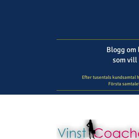
Blogg om 
som vill
Efter tusentals kundsamtal h
Första samtalet