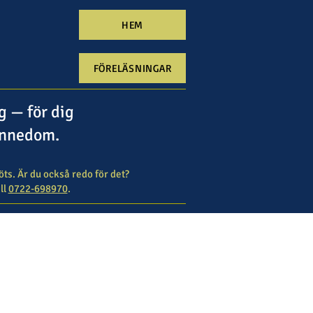
HEM
FÖRELÄSNINGAR
ng
— för dig
kännedom.
ts. Är du också redo för det?
ll
0722-698970
.