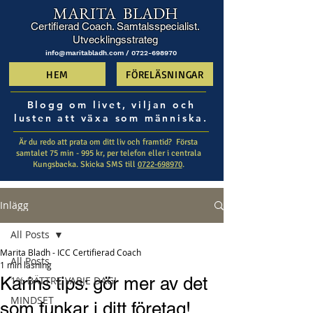
MARITA BLADH
Certifierad Coach. Samtalsspecialist.
Utvecklingsstrateg
info@maritabladh.com /
0722-698970
HEM
FÖRELÄSNINGAR
Blogg om livet, viljan och
lusten att växa som människa.
Är du redo att prata om ditt liv och framtid? ​ Första
samtalet 75 min - 995 kr, per telefon eller i centrala
Kungsbacka. Skicka SMS till
0722-698970
.
Inlägg
All Posts
Marita Bladh - ICC Certifierad Coach
All Posts
1 min läsning
Karins tips: gör mer av det
1% BÄTTRE VARJE DAG!
MINDSET
som funkar i ditt företag!