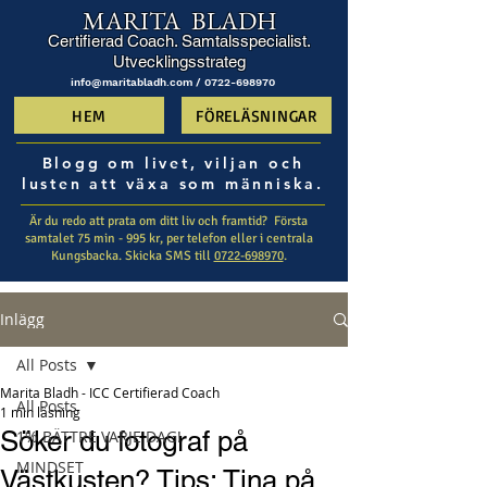
MARITA BLADH
Certifierad Coach. Samtalsspecialist.
Utvecklingsstrateg
info@maritabladh.com /
0722-698970
HEM
FÖRELÄSNINGAR
Blogg om livet, viljan och
lusten att växa som människa.
Är du redo att prata om ditt liv och framtid? ​ Första
samtalet 75 min - 995 kr, per telefon eller i centrala
Kungsbacka. Skicka SMS till
0722-698970
.
Inlägg
All Posts
Marita Bladh - ICC Certifierad Coach
All Posts
1 min läsning
Söker du fotograf på
1% BÄTTRE VARJE DAG!
MINDSET
Västkusten? Tips: Tina på