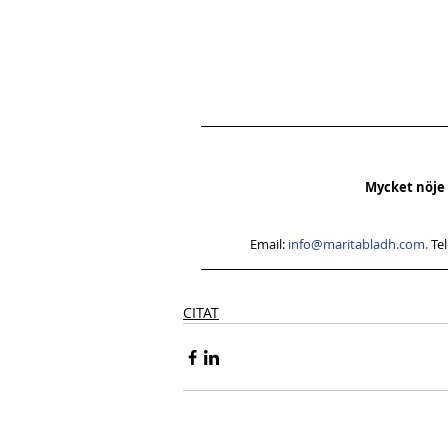
Mycket nöje o
 Email: 
info@maritabladh.com. 
Te
CITAT