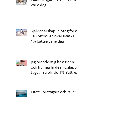
varje dag!
Självledarskap - 5 Steg för att
Ta Kontrollen över livet - Bli
1% bättre varje dag
Jag oroade mig hela tiden –
och hur jag lärde mig släppa
taget - Så blir du 1% Bättre
varje Dag!
Citat: Företagare och "tur"....