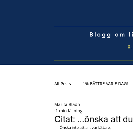
Blogg om li
Är 
All Posts
1% BÄTTRE VARJE DAG!
Marita Bladh
1 min läsning
Citat: ...önska att d
Önska inte att allt var lättare,