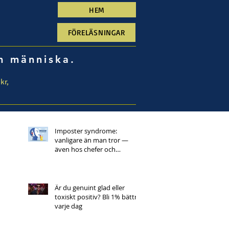
HEM
FÖRELÄSNINGAR
om människa.
kr,
Imposter syndrome:
vanligare än man tror —
även hos chefer och
nyckelpersoner. Bli 1%
bättre varje dag.
Är du genuint glad eller
toxiskt positiv? Bli 1% bättre
varje dag