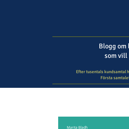
Blogg om 
som vill
Efter tusentals kundsamtal h
Första samtalet
Marita Bladh