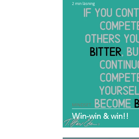
2 min läsning
MINDSET
Win-win & win!!