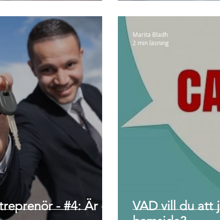
Marita Bladh
2 min läsning
treprenör - #4: Är du
VAD vill du att