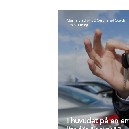
Marita Bladh - ICC Certifierad Coach
1 min läsning
I huvudet på en en