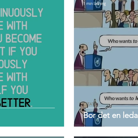
1 min läsning
CITAT
Bor det en led