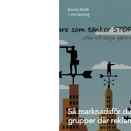
Marita Bladh
1 min läsning
Så marknadsför du
grupper där reklam i