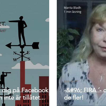
Marita Bladh
1 min läsning
MINDSET
 dig på Facebook - i
-&#96; FIRA ´- 
nte är tillåtet...
de fler!