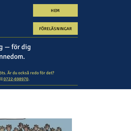
HEM
FÖRELÄSNINGAR
ng
— för dig
kännedom.
ts. Är du också redo för det?
ll
0722-698970
.