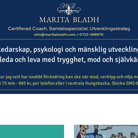
MARITA BLADH
Certifierad Coach. Samtalsspecialist. Utvecklingsstrateg
info@maritabladh.com /
0722-698970
ledarskap, psykologi och mänsklig utveckli
 leda och leva med trygghet, mod och själv
ar jag sett hur snabbt förändring kan ske när mod, verktyg och vilja mö
 75 min - 995 kr, per telefon eller i centrala Kungsbacka. Skicka SMS ti
Marita Bladh