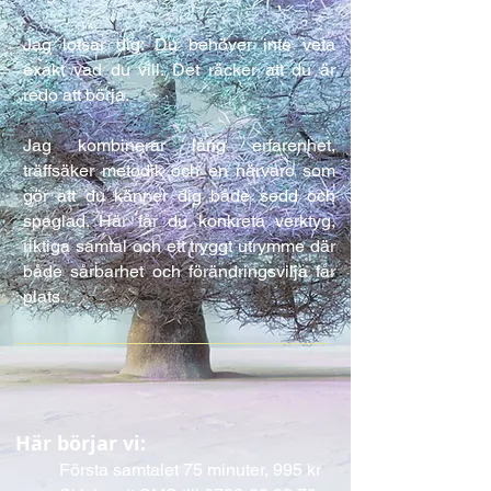
Jag lotsar dig: Du behöver inte veta
exakt vad du vill. Det räcker att du är
redo att börja.
Jag kombinerar lång erfarenhet,
träffsäker metodik och en närvaro som
gör att du känner dig både sedd och
speglad. Här får du konkreta verktyg,
riktiga samtal och ett tryggt utrymme där
både sårbarhet och förändringsvilja får
plats.
Här börjar vi:
Första samtalet 75 minuter, 995 kr