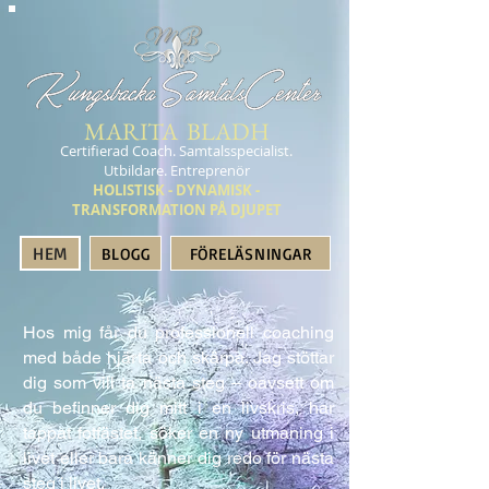
MARITA BLADH
Certifierad Coach. Samtalsspecialist.
Utbildare. Entreprenör
HOLISTISK - DYNAMISK -
TRANSFORMATION PÅ DJUPET
HEM
BLOGG
FÖRELÄSNINGAR
Hos mig får du professionell coaching
med både hjärta och skärpa. Jag stöttar
dig som vill ta nästa steg – oavsett om
du befinner dig mitt i en livskris, har
tappat fotfästet, söker en ny utmaning i
livet eller bara känner dig redo för nästa
steg i livet.