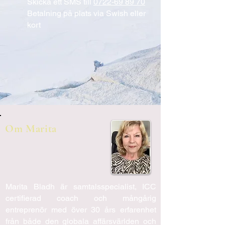
Skicka ett SMS till
0722-69 89 70
Betalning på plats via Swish eller
kort
Om Marita
Marita Bladh är samtalsspecialist, ICC
certifierad coach och mångårig
entreprenör med över 30 års erfarenhet
från både den globala affärsvärlden och