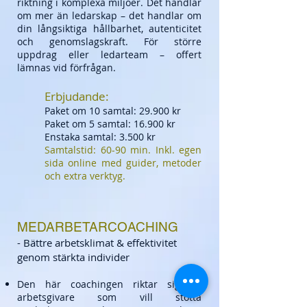
riktning i komplexa miljöer. Det handlar
om mer än ledarskap – det handlar om
din långsiktiga hållbarhet, autenticitet
och genomslagskraft. För större
uppdrag eller ledarteam – offert
lämnas vid förfrågan.
Erbjudande:
Paket om 10 samtal: 29.900 kr
Paket om 5 samtal: 16.900 kr
Enstaka samtal: 3.500 kr​
Samtalstid: 60-90 min. Inkl. egen
sida online med guider, metoder
och extra verktyg.
MEDARBETARCOACHING
- Bättre arbetsklimat & effektivitet
genom stärkta individer
Den här coachingen riktar sig till
arbetsgivare som vill stötta