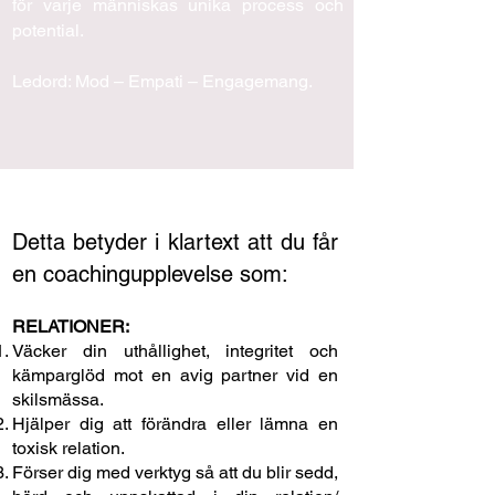
för varje människas unika process och
potential.
Ledord: Mod – Empati – Engagemang.
Detta betyder i klartext att du får
en coachingupplevelse som:
RELATIONER:
Väcker din uthållighet, integritet och
kämparglöd mot en avig partner vid en
skilsmässa.
Hjälper dig att förändra eller lämna en
toxisk relation.
Förser dig med verktyg så att du blir sedd,