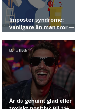
Imposter syndrome:
vanligare än man tror —
även hos chefer och
nyckelpersoner. Bli 1%
bättre varje dag.
Marita Bladh
Är du genuint glad eller
toxiskt positiv? Bli 1%